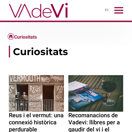
ES
Curiositats
Curiositats
Reus i el vermut: una
Recomanacions de
connexió històrica
Vadevi: llibres per a
perdurable
gaudir del vi i el