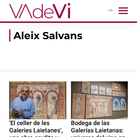
CA
Aleix Salvans
‘El celler de les
Bodega de las
Galeries Laietanes’,
Galerías Laietanas: