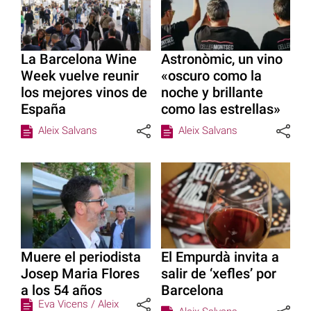
La Barcelona Wine
Astronòmic, un vino
Week vuelve reunir
«oscuro como la
los mejores vinos de
noche y brillante
España
como las estrellas»
Aleix Salvans
Aleix Salvans
Muere el periodista
El Empurdà invita a
Josep Maria Flores
salir de ‘xefles’ por
a los 54 años
Barcelona
Eva Vicens /
Aleix