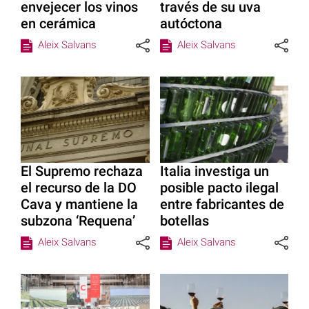
envejecer los vinos
través de su uva
en cerámica
autóctona
Aleix Salvans
Aleix Salvans
El Supremo rechaza
Italia investiga un
el recurso de la DO
posible pacto ilegal
Cava y mantiene la
entre fabricantes de
subzona ‘Requena’
botellas
Aleix Salvans
Aleix Salvans