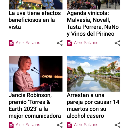
La uva tiene efectos
Agenda vinícola:
beneficiosos en la
Malvasía, Novell,
vista
Tasta Porrera, NaNo
y Vinos del Pirineo
Aleix Salvans
Aleix Salvans
Jancis Robinson,
Arrestan a una
premio ‘Torres &
pareja por causar 14
Earth 2023’ a la
muertos con su
mejor comunicadora
alcohol casero
Aleix Salvans
Aleix Salvans