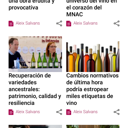
una obra erudita y
universo del vino en
provocativa
el corazón del
MNAC
Aleix Salvans
Aleix Salvans
Recuperación de
Cambios normativos
variedades
de última hora
ancestrales:
podría estropear
patrimonio, calidad y
miles etiquetas de
resiliencia
vino
Aleix Salvans
Aleix Salvans