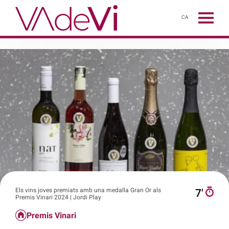
CA
Els vins joves premiats amb una medalla Gran Or als
7′
Premis Vinari 2024 | Jordi Play
Premis Vinari