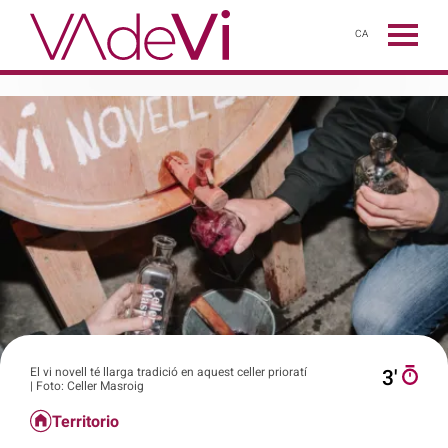
CA
El vi novell té llarga tradició en aquest celler prioratí
3′
| Foto: Celler Masroig
Territorio