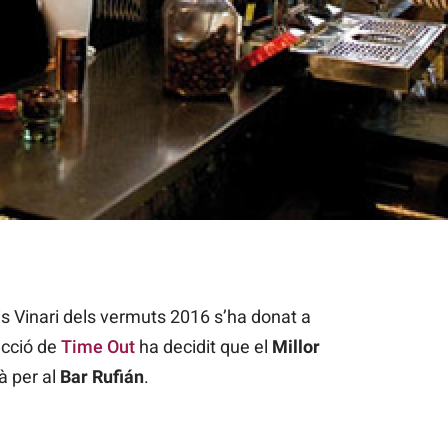
s Vinari dels vermuts 2016 s’ha donat a
acció de
Time Out
ha decidit que el
Millor
à per al
Bar Rufián
.