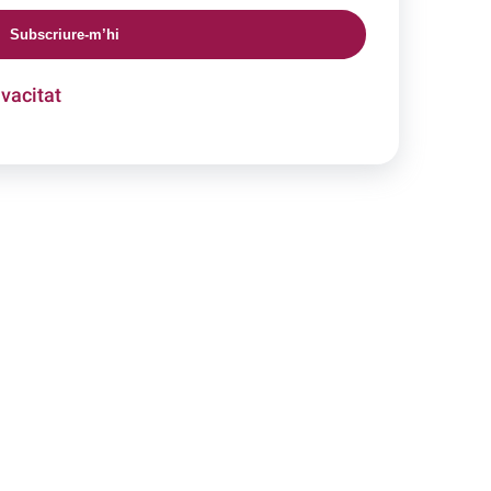
Subscriure-m’hi
ivacitat