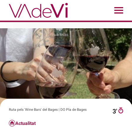
Ruta pels 'Wine Bars' del Bages | DO Pla de Bages
3′
Actualitat