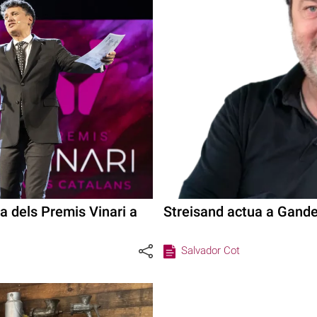
a dels Premis Vinari a
Streisand actua a Gand
Salvador Cot