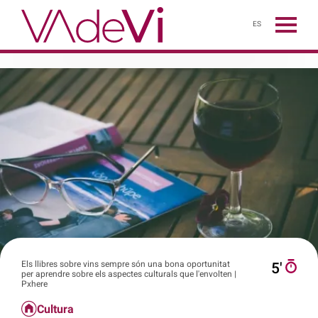
ES
Els llibres sobre vins sempre són una bona oportunitat
5′
per aprendre sobre els aspectes culturals que l'envolten |
Pxhere
Cultura