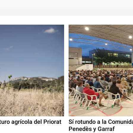
uro agrícola del Priorat
Sí rotundo a la Comunid
Penedès y Garraf