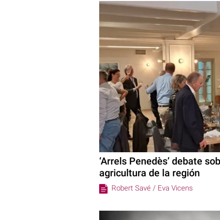
‘Arrels Penedès’ debate sobr
agricultura de la región
Robert Savé /
Eva Vicens