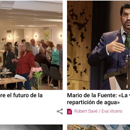
e el futuro de la
Mario de la Fuente: «La v
repartición de agua»
Robert Savé /
Eva Vicens