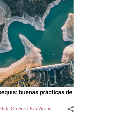
sequía: buenas prácticas de
/
Rafa Gimena /
Eva Vicens