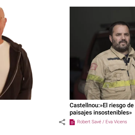
Castellnou:»El riesgo de
paisajes insostenibles»
Robert Savé /
Eva Vicens