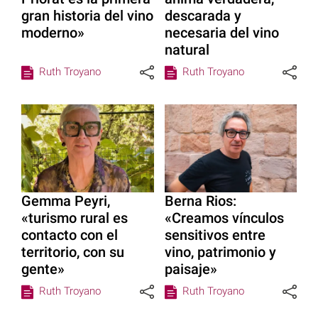
gran historia del vino
descarada y
moderno»
necesaria del vino
natural
Ruth Troyano
Ruth Troyano
Gemma Peyri,
Berna Rios:
«turismo rural es
«Creamos vínculos
contacto con el
sensitivos entre
territorio, con su
vino, patrimonio y
gente»
paisaje»
Ruth Troyano
Ruth Troyano