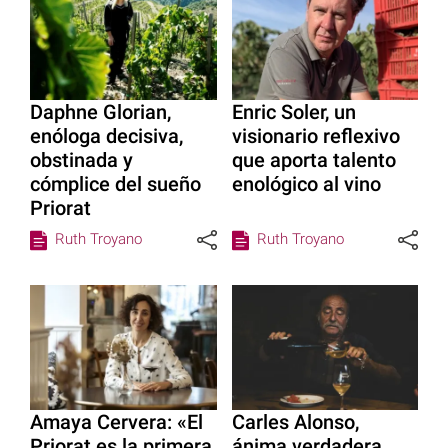
Daphne Glorian,
Enric Soler, un
enóloga decisiva,
visionario reflexivo
obstinada y
que aporta talento
cómplice del sueño
enológico al vino
Priorat
Ruth Troyano
Ruth Troyano
Amaya Cervera: «El
Carles Alonso,
Priorat es la primera
ánima verdadera,