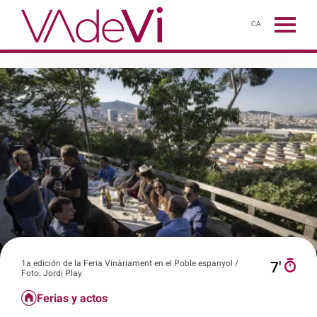
CA
1a edición de la Feria Vinàriament en el Poble espanyol /
7′
Foto: Jordi Play
Ferias y actos