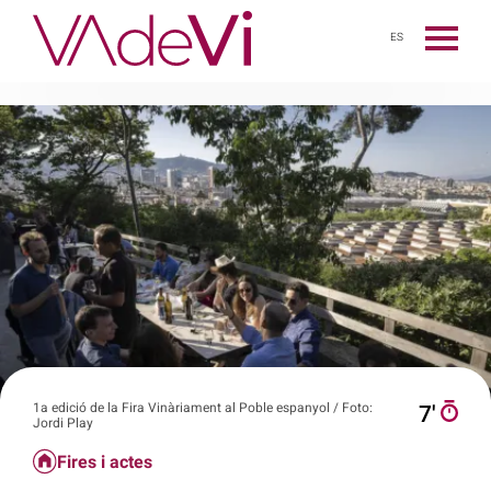
ES
1a edició de la Fira Vinàriament al Poble espanyol / Foto:
7′
Jordi Play
Fires i actes