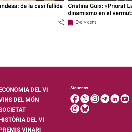
desa: de la casi fallida
Cristina Guix: «Priorat 
dinamismo en el vermut
Eva Vicens
Síguenos
ECONOMIA DEL VI
VINS DEL MÓN
SOCIETAT
HISTÒRIA DEL VI
PREMIS VINARI