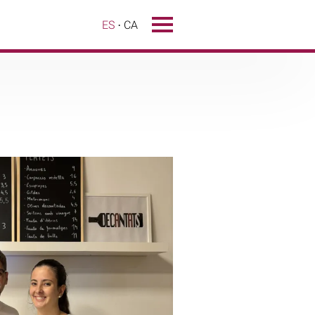
ES
CA