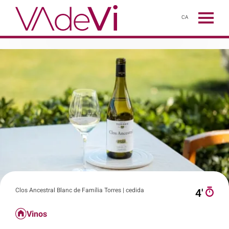
CA
Clos Ancestral Blanc de Família Torres | cedida
4′
Vinos