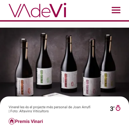
Vinerel·les és el projecte més personal de Joan Arrufí
3′
| Foto: Altavins Viticultors
Premis Vinari