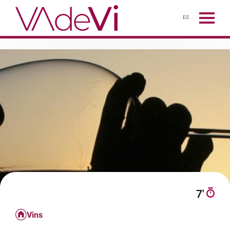
ES
7′
Vins