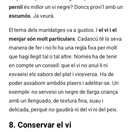
pernil
és millor un vi negre? Doncs provi’l amb un
escumós
. Ja veurà.
El tema dels maridatges va a gustos. I
el vi i el
menjar són molt particulars
. Cadascú té la seva
manera de fer i no hi ha una regla fixa per molt
que hagi llegit tal o tal altre. Només ha de tenir
en compte un consell: que el vi no anul·li ni
esvaeixi els sabors del plat i viceversa. Ha de
poder assaborir ambdós plaers i adelitar-se. Un
exemple: no serveixi un negre de llarga criança
amb un llenguado, de textura fina, suau i
delicada, perquè no gaudirà ni del vi ni del peix.
8. Conservar el vi