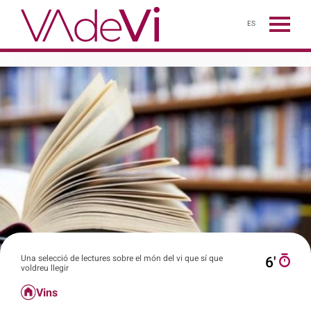
ES
Una selecció de lectures sobre el món del vi que sí que
6′
voldreu llegir
Vins