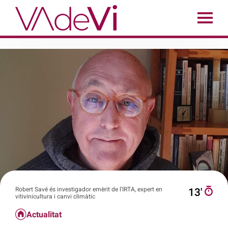
Robert Savé és investigador emèrit de l’IRTA, expert en
13′
vitivinicultura i canvi climàtic
Actualitat