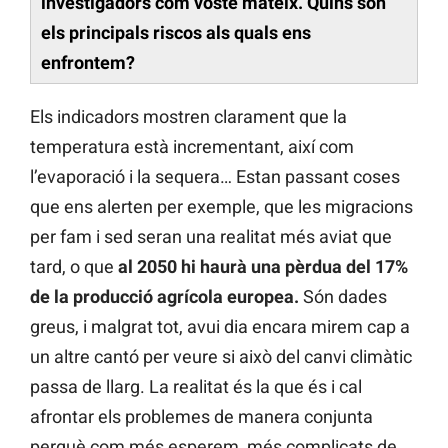
investigadors com vostè mateix. Quins són
els principals riscos als quals ens
enfrontem?
Els indicadors mostren clarament que la
temperatura està incrementant, així com
l’evaporació i la sequera… Estan passant coses
que ens alerten per exemple, que les migracions
per fam i sed seran una realitat més aviat que
tard, o que
al 2050 hi haurà una pèrdua del 17%
de la producció agrícola europea.
Són dades
greus, i malgrat tot, avui dia encara mirem cap a
un altre cantó per veure si això del canvi climàtic
passa de llarg. La realitat és la que és i cal
afrontar els problemes de manera conjunta
perquè com més esperem, més complicats de