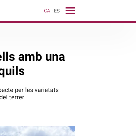
CA
ES
ells amb una
quils
ecte per les varietats
del terrer