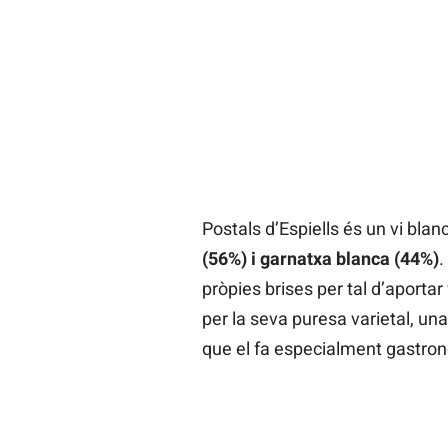
Postals d’Espiells és un vi blan
(56%) i garnatxa blanca (44%)
.
pròpies brises per tal d’aporta
per la seva puresa varietal, un
que el fa especialment gastro