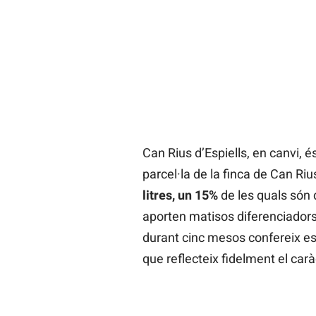
Can Rius d’Espiells, en canvi, 
parcel·la de la finca de Can Ri
litres, un 15%
de les quals són d
aporten matisos diferenciadors a
durant cinc mesos confereix est
que reflecteix fidelment el caràc