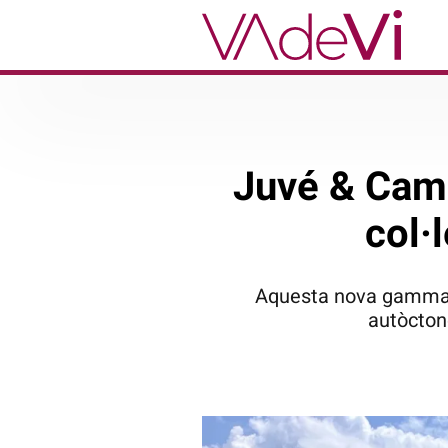
Juvé & Camp
col·
Aquesta nova gamma es
autòctone