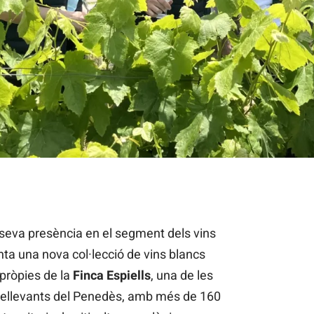
nca Espiells de Juvé & Camps / Cedida
 seva presència en el segment dels vins
ta una nova col·lecció de vins blancs
 pròpies de la
Finca Espiells
, una de les
 rellevants del Penedès, amb més de 160