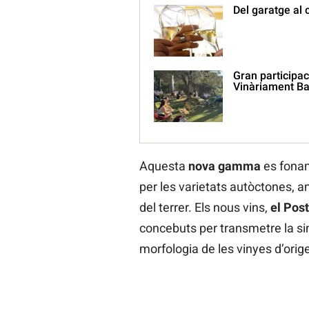
Del garatge al 
Gran participac
Vinàriament Ba
Aquesta
nova gamma
es foname
per les varietats autòctones, a
del terrer. Els nous vins,
el Post
concebuts per transmetre la sing
morfologia de les vinyes d’orig