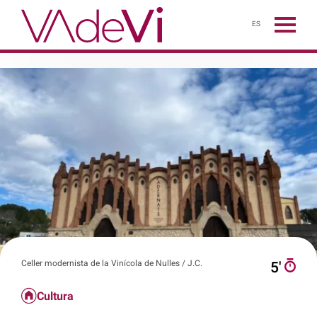
ES
Celler modernista de la Vinícola de Nulles / J.C.
5′
Cultura