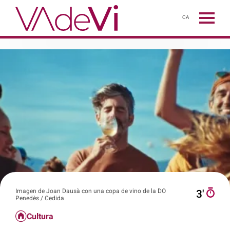
CA
Imagen de Joan Dausà con una copa de vino de la DO
3′
Penedès / Cedida
Cultura