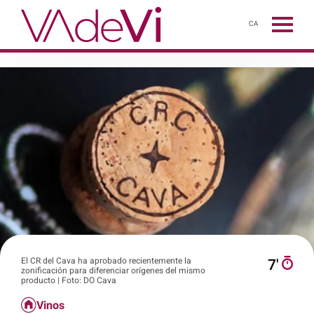
CA
El CR del Cava ha aprobado recientemente la
7′
zonificación para diferenciar orígenes del mismo
producto | Foto: DO Cava
Vinos