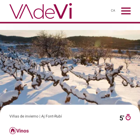
CA
Viñas de invierno | Aj Font-Rubí
5′
Vinos