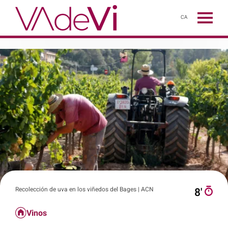
CA
Recolección de uva en los viñedos del Bages | ACN
8′
Vinos