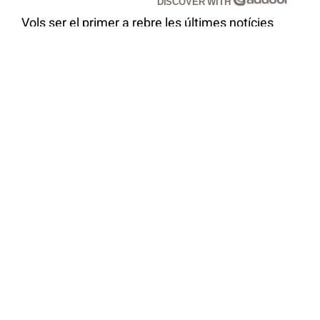
DISCOVER WITH
Vols ser el primer a rebre les últimes notícies
sobre
el món del vi?
Clica
aquí
per subscriure't al
nostre canal de
Telegram
T'ha interessat aquest contingut?
Subscriu-te al nostre butlletí i rebràs més
informació al teu correu electrònic
Subscriure-m’hi
Accepto la
política de privacitat