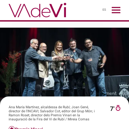
ES
Ana María Martínez, alcaldessa de Rubí; Joan Gené,
7′
director de l'INCAVI; Salvador Cot, editor del Grup Món; i
Ramon Roset, director dels Premis Vinari en la
inauguració de la Fira del Vi de Rubí / Mireia Comas