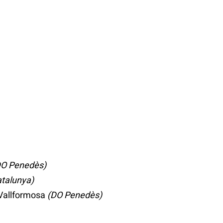
DO Penedès)
talunya)
 Vallformosa
(DO Penedès)