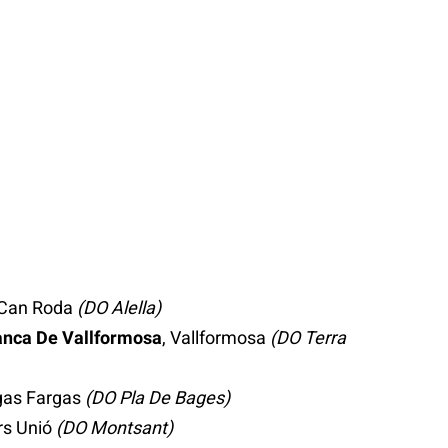
 Can Roda
(DO Alella)
anca De Vallformosa
, Vallformosa
(DO Terra
rgas Fargas
(DO Pla De Bages)
ers Unió
(DO Montsant)