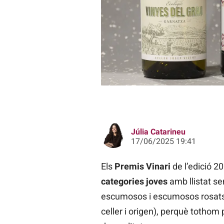
Els cinc vins guardonats als Premis
Júlia Catarineu
17/06/2025 19:41
Els
Premis Vinari
de l’edició 2
categories joves
amb llistat se
escumosos i escumosos rosats
celler i origen), perquè tothom