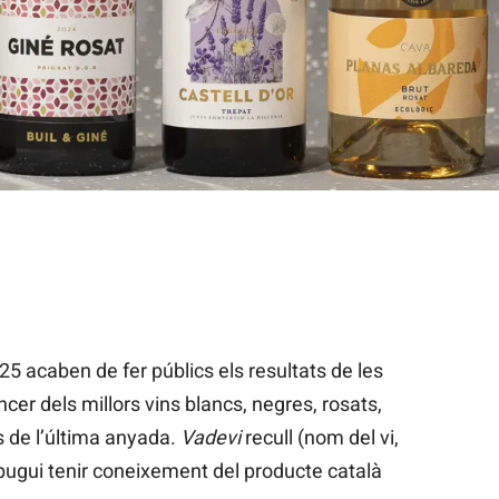
 Vinari de vins joves del 2025 / Jordi Play
025 acaben de fer públics els resultats de les
ncer dels millors vins blancs, negres, rosats,
 de l’última anyada.
Vadevi
recull (nom del vi,
 pugui tenir coneixement del producte català