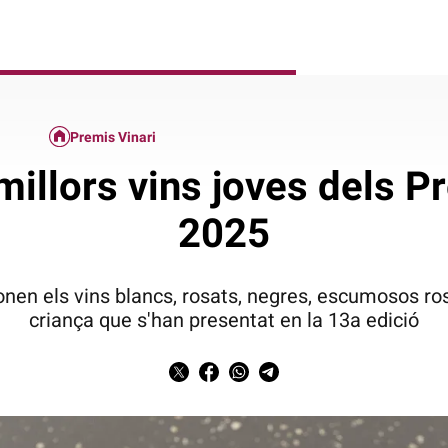
Premis Vinari
s millors vins joves dels P
2025
onen els vins blancs, rosats, negres, escumosos r
criança que s'han presentat en la 13a edició