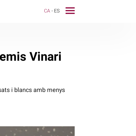
CA
ES
remis Vinari
osats i blancs amb menys