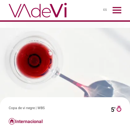
ES
Copa de vi negre | WBS
5′
Internacional