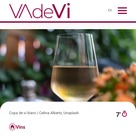
ES
Copa de vi blanc | Celina Albertz, Unsplash
7′
Vins