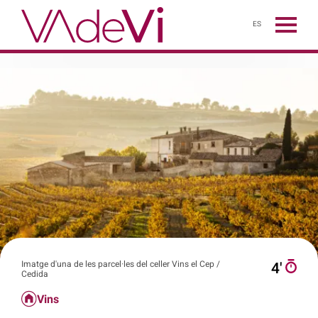
ES
Imatge d'una de les parcel·les del celler Vins el Cep /
4′
Cedida
Vins