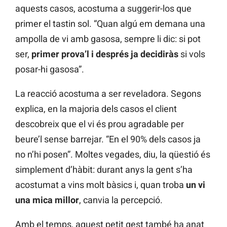
aquests casos, acostuma a suggerir-los que
primer el tastin sol. “Quan algú em demana una
ampolla de vi amb gasosa, sempre li dic: si pot
ser,
primer prova’l i després ja decidiràs
si vols
posar-hi gasosa”.
La reacció acostuma a ser reveladora. Segons
explica, en la majoria dels casos el client
descobreix que el vi és prou agradable per
beure’l sense barrejar. “En el 90% dels casos ja
no n’hi posen”. Moltes vegades, diu, la qüestió és
simplement d’hàbit: durant anys la gent s’ha
acostumat a vins molt bàsics i, quan troba
un vi
una mica millor
, canvia la percepció.
Amb el temps, aquest petit gest també ha anat