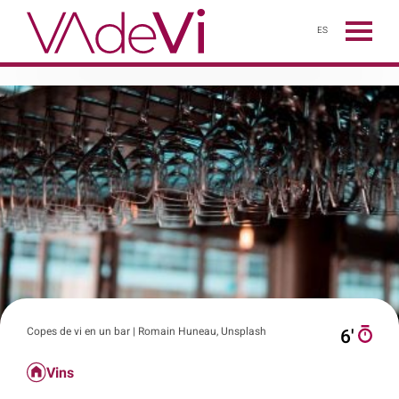
ES
Copes de vi en un bar | Romain Huneau, Unsplash
6′
Vins