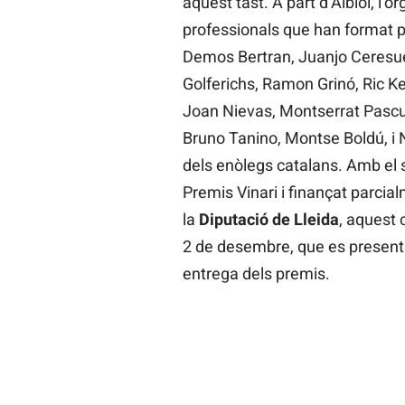
aquest tast. A part d’Albiol, l’o
professionals que han format p
Demos Bertran, Juanjo Ceresuela
Golferichs, Ramon Grinó, Ric K
Joan Nievas, Montserrat Pascua
Bruno Tanino, Montse Boldú, i
dels enòlegs catalans. Amb el s
Premis Vinari i finançat parci
la
Diputació de Lleida
, aquest 
2 de desembre, que es presentara
entrega dels premis.