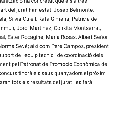
rganització ha concretat que els altres
art del jurat han estat: Josep Belmonte,
, Sílvia Culell, Rafa Gimena, Patrícia de
enmuir, Jordi Martínez, Conxita Montserrat,
l, Ester Rocaginé, Marià Rosas, Albert Señor,
 Norma Sevé; així com Pere Campos, president
uport de l’equip tècnic i de coordinació dels
alment pel Patronat de Promoció Econòmica de
concurs tindrà els seus guanyadors el pròxim
n tots els resultats del jurat i es farà