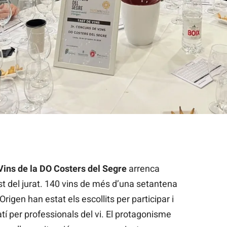
curs de Vins de la DO Costers del Segre / Z.T.
ins de la DO Costers del Segre
arrenca
st del jurat. 140 vins de més d’una setantena
rigen han estat els escollits per participar i
í per professionals del vi. El protagonisme