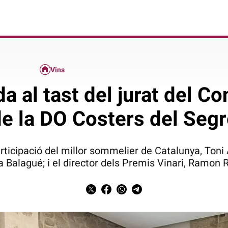
Vins
da al tast del jurat del C
e la DO Costers del Seg
ticipació del millor sommelier de Catalunya, Toni Al
a Balagué; i el director dels Premis Vinari, Ramon 