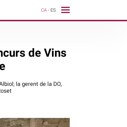
CA
ES
oncurs de Vins
re
biol; la gerent de la DO,
Roset