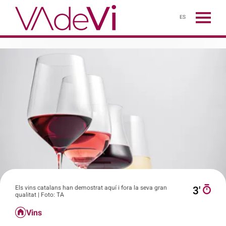
ES
Els vins catalans han demostrat aquí i fora la seva gran
3′
qualitat | Foto: TA
Vins