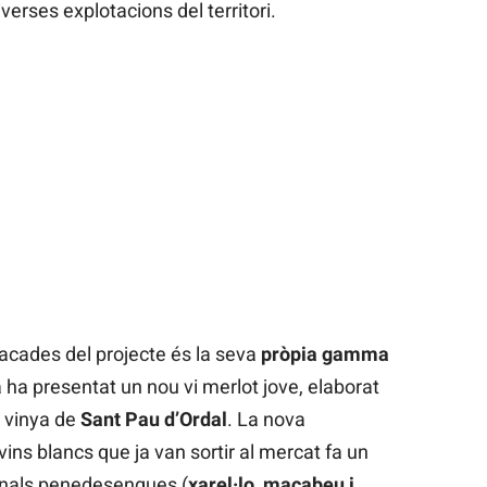
verses explotacions del territori.
tacades del projecte és la seva
pròpia gamma
 ha presentat un nou vi merlot jove, elaborat
 vinya de
Sant Pau d’Ordal
. La nova
vins blancs que ja van sortir al mercat fa un
ionals penedesenques (
xarel·lo, macabeu i