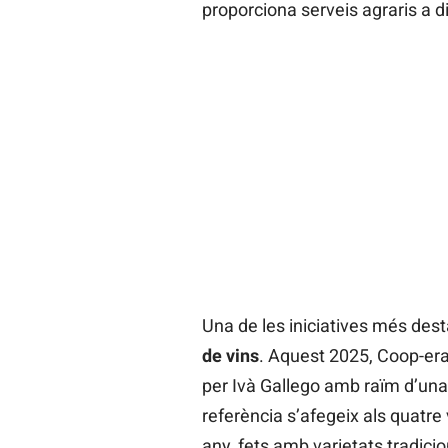
proporciona serveis agraris a di
Una de les iniciatives més des
de vins
. Aquest 2025, Coop-era
per Ivà Gallego amb raïm d’una
referència s’afegeix als quatre 
any, fets amb varietats tradic