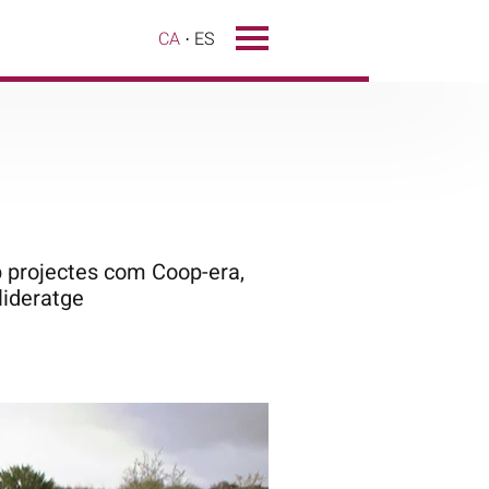
CA
ES
mb projectes com Coop-era,
lideratge