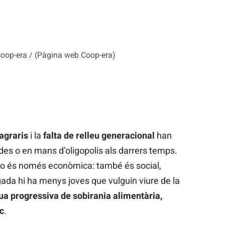
Coop-era / (Pàgina web Coop-era)
agraris
i la
falta de relleu generacional
han
es o en mans d’oligopolis als darrers temps.
 no és només econòmica: també és social,
egada hi ha menys joves que vulguin viure de la
ua progressiva de sobirania alimentària,
ic
.