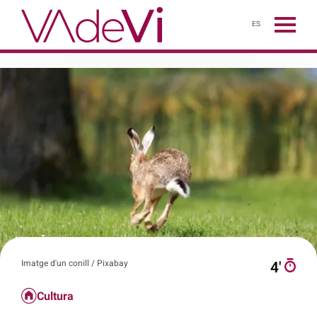
ES
Imatge d'un conill / Pixabay
4′
Cultura