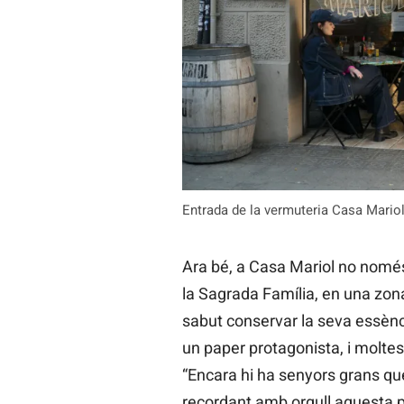
Entrada de la vermuteria Casa Mario
Ara bé, a Casa Mariol no només h
la Sagrada Família, en una zona 
sabut conservar la seva essènci
un paper protagonista, i molte
“Encara hi ha senyors grans que
recordant amb orgull aquesta p