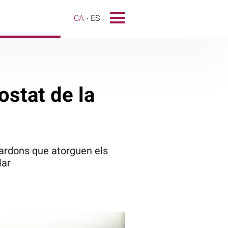
CA
ES
ostat de la
uardons que atorguen els
lar