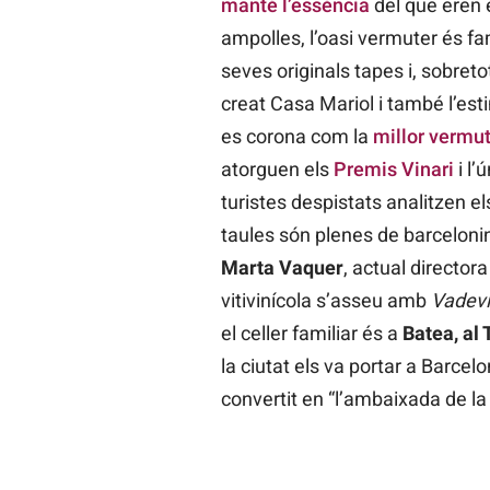
manté l’essència
del que eren e
ampolles, l’oasi vermuter és fam
seves originals tapes i, sobreto
creat Casa Mariol i també l’est
es corona com la
millor vermut
atorguen els
Premis Vinari
i l’
turistes despistats analitzen els
taules són plenes de barceloni
Marta Vaquer
, actual director
vitivinícola s’asseu amb
Vadevi
el celler familiar és a
Batea, al
la ciutat els va portar a Barcel
convertit en “l’ambaixada de l