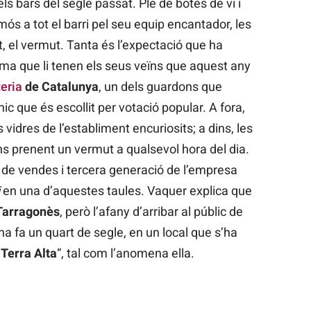
ls bars del segle passat. Ple de botes de vi i
ós a tot el barri pel seu equip encantador, les
t, el vermut. Tanta és l’expectació que ha
ima que li tenen els seus veïns que aquest any
eria
de Catalunya
, un dels guardons que
únic que és escollit per votació popular. A fora,
 vidres de l’establiment encuriosits; a dins, les
ns prenent un vermut a qualsevol hora del dia.
a de vendes i tercera generació de l’empresa
en una d’aquestes taules. Vaquer explica que
 Tarragonès
, però l’afany d’arribar al públic de
ona fa un quart de segle, en un local que s’ha
a
Terra Alta
“, tal com l’anomena ella.