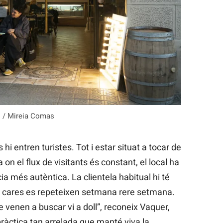
l / Mireia Comas
i entren turistes. Tot i estar situat a tocar de
on el flux de visitants és constant, el local ha
a més autèntica. La clientela habitual hi té
s cares es repeteixen setmana rere setmana.
 venen a buscar vi a doll”, reconeix Vaquer,
ràctica tan arrelada que manté viva la