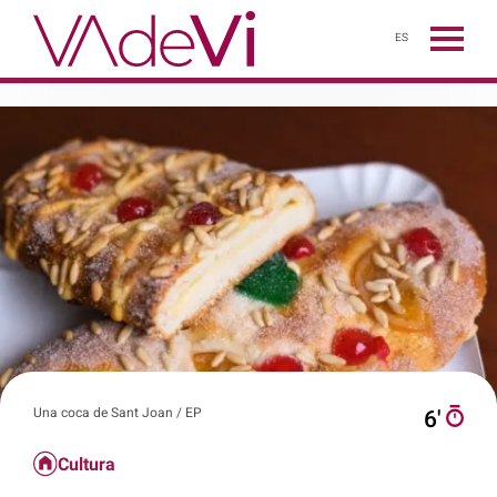
ES
Una coca de Sant Joan / EP
6′
Cultura