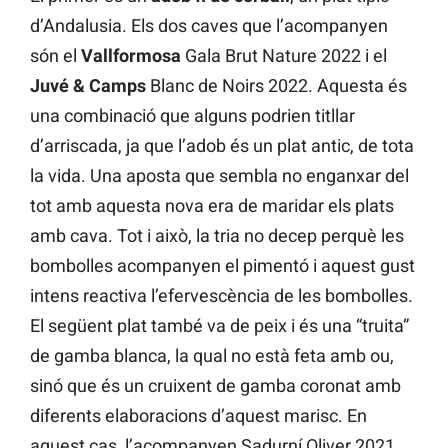
d’Andalusia. Els dos caves que l’acompanyen
són el
Vallformosa
Gala Brut Nature 2022 i el
Juvé & Camps
Blanc de Noirs 2022. Aquesta és
una combinació que alguns podrien titllar
d’arriscada, ja que l’adob és un plat antic, de tota
la vida. Una aposta que sembla no enganxar del
tot amb aquesta nova era de maridar els plats
amb cava. Tot i això, la tria no decep perquè les
bombolles acompanyen el pimentó i aquest gust
intens reactiva l’efervescència de les bombolles.
El següent plat també va de peix i és una “truita”
de gamba blanca, la qual no està feta amb ou,
sinó que és un cruixent de gamba coronat amb
diferents elaboracions d’aquest marisc. En
aquest cas, l’acompanyen Sadurní Oliver 2021,