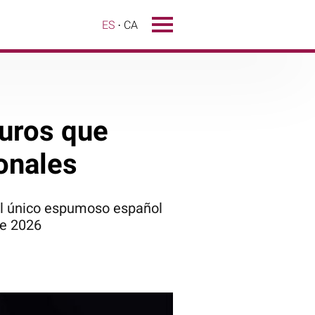
ES
CA
euros que
onales
 el único espumoso español
ge 2026