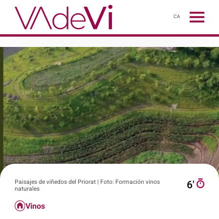
CA
Paisajes de viñedos del Priorat | Foto: Formación vinos
6′
naturales
Vinos