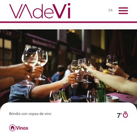
CA
Brindis con copas de vino
7′
Vinos