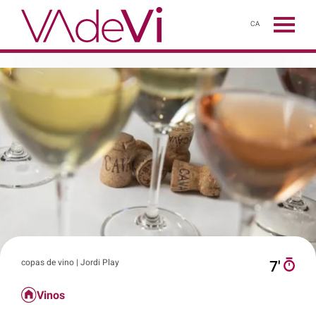
CA
copas de vino | Jordi Play
7′
Vinos