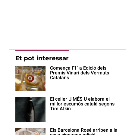
Et pot interessar
Comença l’11a Edició dels
Premis Vinari dels Vermuts
Catalans
El celler U MÉS U elabora el
millor escumós català segons
Tim Atkin
Els Barcelona Rosé arriben a la
seva cinquena edició