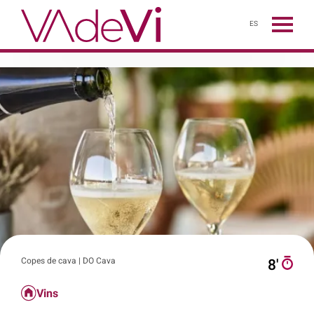
ES
Copes de cava | DO Cava
8′
Vins