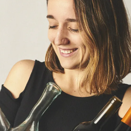
rta Clot / Nerea Gastón
ta Clot
, més coneguda a les xarxes socials
a més de vuitanta-dos mil seguidors a
n de l’
elaboració de vins
, amb un ancestral
sa
, de la DO Alella amb l’ajuda del
celler Alta