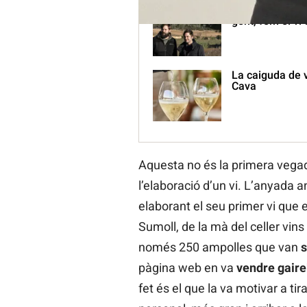
Leo Gramona: “
gent, fem el vi
La caiguda de v
Cava
Aquesta no és la primera vegad
l’elaboració d’un vi. L’anyada a
elaborant el seu primer vi que 
Sumoll, de la mà del celler vins 
només 250 ampolles que van
s
pàgina web en va
vendre gair
fet és el que la va motivar a ti