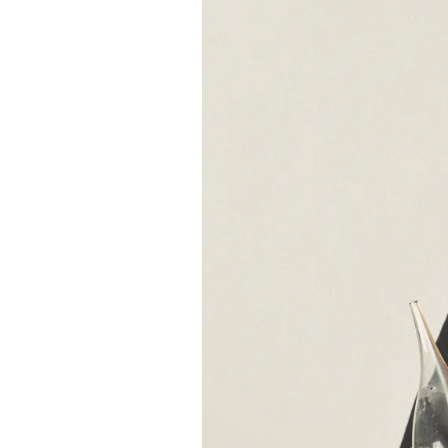
Imatge de la influencer de vins, Ma
Albert Amigó
07/12/2024 20:51
La jove influencer catalana
Mar
com @ladelsvins, on ja acumul
Instagram, s’ha iniciat en el mó
elaborat només amb
Pansa Ro