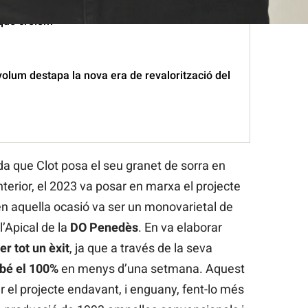
No fem vins pensant en el que li agrada a la
 que creiem”
olum destapa la nova era de revalorització del
a que Clot posa el seu granet de sorra en
nterior, el 2023 va posar en marxa el projecte
en aquella ocasió va ser un monovarietal de
l’Apical de la
DO Penedès
. En va elaborar
er tot un èxit
, ja que a través de la seva
ebé el 100%
en menys d’una setmana. Aquest
rar el projecte endavant, i enguany, fent-lo més