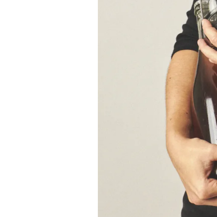
Alella
.
Et pot interessar
El vi, l’oblidat