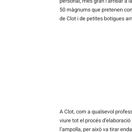
personal, més gran i arribar a 
50 màgnums que pretenen comer
de Clot i de petites botigues arre
A Clot, com a qualsevol professi
viure tot el procés d’elaboració d
l’ampolla, per això va tirar end