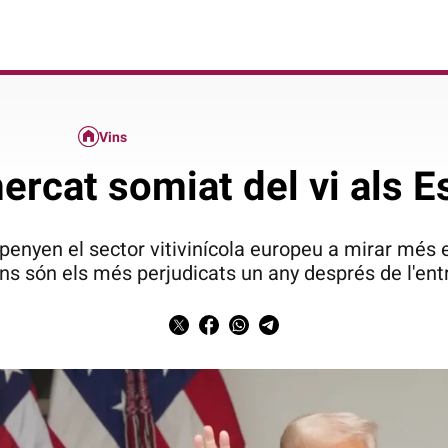
Vins
mercat somiat del vi als E
nyen el sector vitivinícola europeu a mirar més en
s són els més perjudicats un any després de l'entr