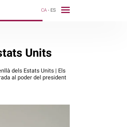
CA
ES
stats Units
llà dels Estats Units | Els
ada al poder del president