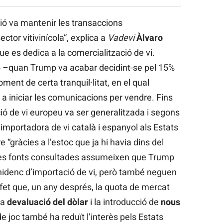
ió va mantenir les transaccions
tor vitivinícola”, explica a
Vadevi
Àlvaro
ue es dedica a la comercialització de vi.
025 –quan Trump va acabar decidint-se pel 15%
ent de certa tranquil·litat, en el qual
r a iniciar les comunicacions per vendre. Fins
ció de vi europeu va ser generalitzada i segons
, importadora de vi català i espanyol als Estats
e “gràcies a l’estoc que ja hi havia dins del
ues fonts consultades assumeixen que Trump
nidenc d’importació de vi, però també neguen
 fet que, un any després, la quota de mercat
La
devaluació del dòlar
i la introducció de
nous
de joc també ha reduït l’interès pels Estats