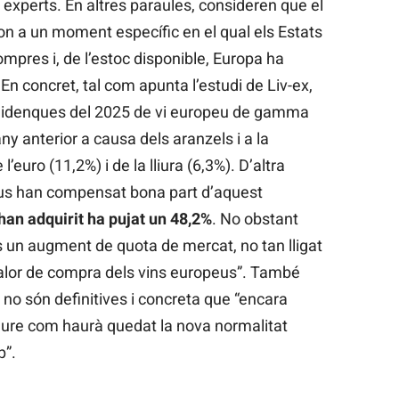
 experts. En altres paraules, consideren que el
on a un moment específic en el qual els Estats
ompres i, de l’estoc disponible, Europa ha
n concret, tal com apunta l’estudi de Liv-ex,
unidenques del 2025 de vi europeu de gamma
ny anterior a causa dels aranzels i a la
l’euro (11,2%) i de la lliura (6,3%). D’altra
us han compensat bona part d’aquest
 han adquirit ha pujat un 48,2%
. No obstant
s un augment de quota de mercat, no tan lligat
valor de compra dels vins europeus”. També
no són definitives i concreta que “encara
eure com haurà quedat la nova normalitat
p”.