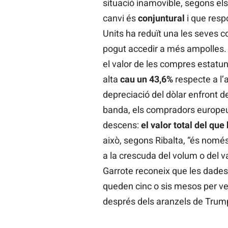
situació inamovible, segons els
canvi és
conjuntural
i que resp
Units ha reduït una les seves c
pogut accedir a més ampolles. E
el valor de les compres estat
alta
cau un 43,6%
respecte a l’a
depreciació del dòlar enfront de 
banda, els compradors europe
descens:
el
valor total del que
això, segons Ribalta, “és nomé
a la crescuda del volum o del 
Garrote reconeix que les dades 
queden cinc o sis mesos per v
després dels aranzels de Trum