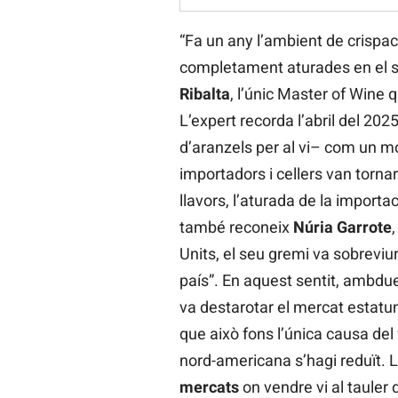
“Fa un any l’ambient de crispac
completament aturades en el sec
Ribalta
, l’únic Master of Wine q
L’expert recorda l’abril del 2
d’aranzels per al vi– com un mom
importadors i cellers van torna
llavors, l’aturada de la importa
també reconeix
Núria Garrote
Units, el seu gremi va sobreviur
país”. En aquest sentit, ambd
va destarotar el mercat estatu
que això fons l’única causa del
nord-americana s’hagi reduït. 
mercats
on vendre vi al tauler 