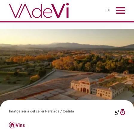
ES
Imatge aèria del celler Perelada / Cedida
5′
Vins