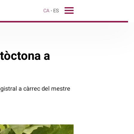
CA
ES
utòctona a
agistral a càrrec del mestre