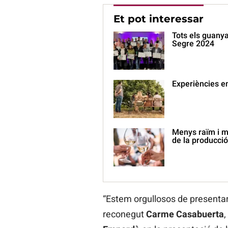
Et pot interessar
Tots els guanya
Segre 2024
Experiències en
Menys raïm i mé
de la producci
“Estem orgullosos de presentar
reconegut
Carme Casabuerta
,