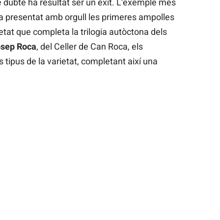
 dubte ha resultat ser un èxit. L’exemple més
a presentat amb orgull les primeres ampolles
ietat que completa la trilogia autòctona dels
sep Roca
, del Celler de Can Roca, els
s tipus de la varietat, completant així una