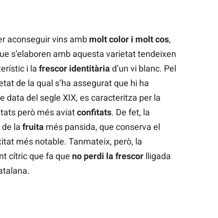
per aconseguir vins amb
molt color i molt cos
,
que s’elaboren amb aquesta varietat tendeixen
rístic i la
frescor identitària
d’un vi blanc. Pel
etat de la qual s’ha assegurat que hi ha
 data del segle XIX, es caracteritza per la
tats però més aviat
confitats
. De fet, la
 de la
fruita
més pansida, que conserva el
itat més notable. Tanmateix, però, la
t cítric que fa que
no perdi la frescor
lligada
atalana.