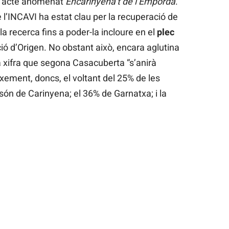
 l’acte anomenat
Encarinyena’t de l’Empordà
.
 l’INCAVI ha estat clau per la recuperació de
 la recerca fins a poder-la incloure en el
plec
ó d’Origen. No obstant això, encara aglutina
a xifra que segona Casacuberta “s’anirà
ement, doncs, el voltant del 25% de les
i són de Carinyena; el 36% de Garnatxa; i la