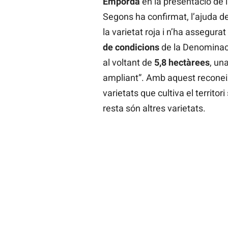
Empordà
en la presentació de
Segons ha confirmat, l’ajuda de
la varietat roja i n’ha assegurat
de condicions
de la Denominaci
al voltant de
5,8 hectàrees
, un
ampliant”. Amb aquest reconeix
varietats que cultiva el territor
resta són altres varietats.