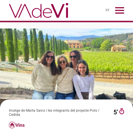
ES
Imatge de Marta Sainz i les integrants del projecte Pots /
5′
Cedida
Vins