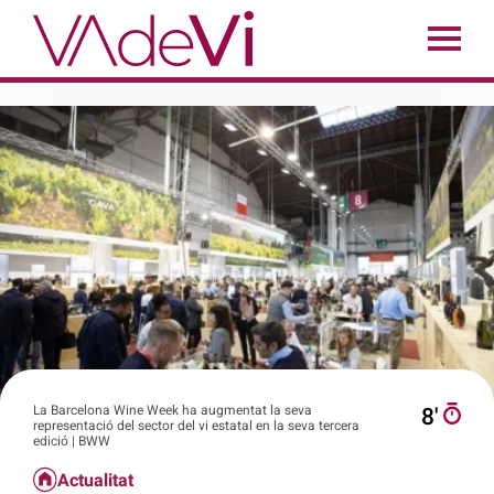
La Barcelona Wine Week ha augmentat la seva
8′
representació del sector del vi estatal en la seva tercera
edició | BWW
Actualitat