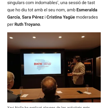
singulars com indomables’, una sessió de tast
que ho diu tot amb el seu nom, amb
Esmeralda
García
,
Sara Pérez
i
Cristina Yagüe
moderades
per
Ruth Troyano
.
Xavi Nolla ha explicat algunes de les activitats més