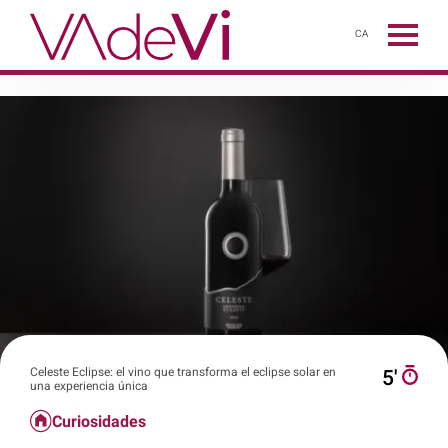
CA
Celeste Eclipse: el vino que transforma el eclipse solar en
5′
una experiencia única
Curiosidades